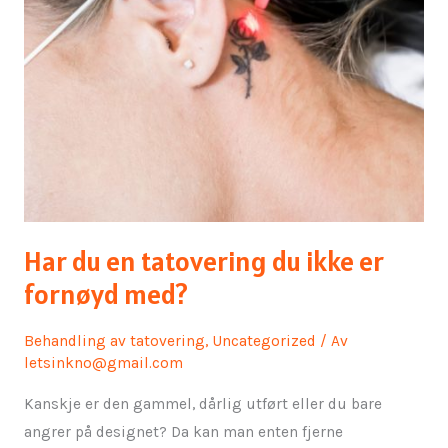
er
fornøyd
med?
Har du en tatovering du ikke er
fornøyd med?
Behandling av tatovering
,
Uncategorized
/ Av
letsinkno@gmail.com
Kanskje er den gammel, dårlig utført eller du bare
angrer på designet? Da kan man enten fjerne