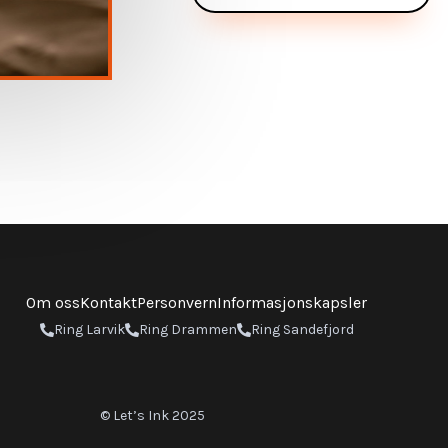
Om oss
Kontakt
Personvern
Informasjonskapsler
Ring Larvik
Ring Drammen
Ring Sandefjord
© Let’s Ink 2025