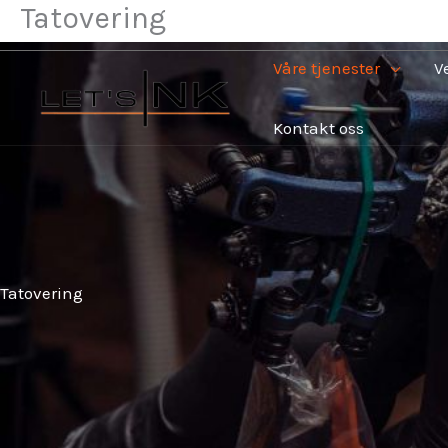
Tatovering
Hopp
rett
Våre tjenester
V
til
innholdet
Kontakt oss
Tatovering