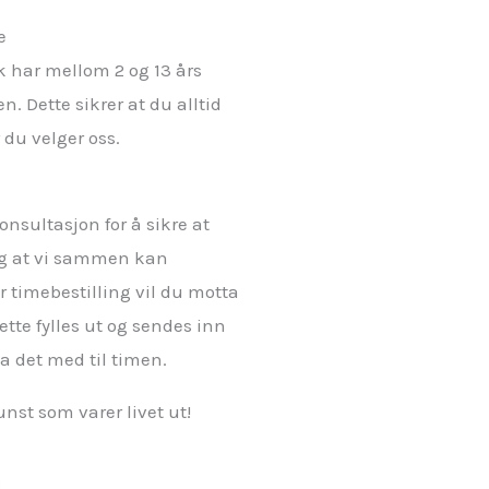
e
k har mellom 2 og 13 års
. Dette sikrer at du alltid
r du velger oss.
onsultasjon for å sikre at
 og at vi sammen kan
r timebestilling vil du motta
ette fylles ut og sendes inn
ta det med til timen.
nst som varer livet ut!