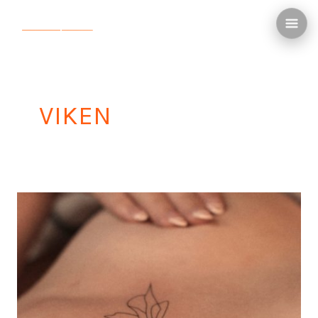
Hopp
rett
til
innholdet
VIKEN
Fine
line
tatoveringer:
Kunst
i
små