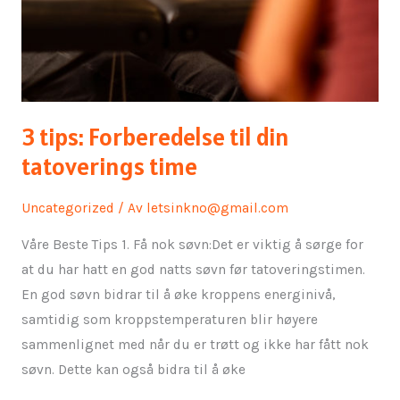
3 tips: Forberedelse til din
tatoverings time
Uncategorized
/ Av
letsinkno@gmail.com
Våre Beste Tips 1. Få nok søvn:Det er viktig å sørge for
at du har hatt en god natts søvn før tatoveringstimen.
En god søvn bidrar til å øke kroppens energinivå,
samtidig som kroppstemperaturen blir høyere
sammenlignet med når du er trøtt og ikke har fått nok
søvn. Dette kan også bidra til å øke