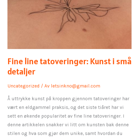
detaljer
Fine line tatoveringer: Kunst i små
detaljer
Uncategorized
/ Av
letsinkno@gmail.com
Å uttrykke kunst på kroppen gjennom tatoveringer har
vært en eldgammel praksis, og det siste tiåret har vi
sett en økende popularitet av fine line tatoveringer. I
denne artikkelen snakker vi litt om kunsten bak denne
stilen og hva som gjør dem unike, samt hvordan du