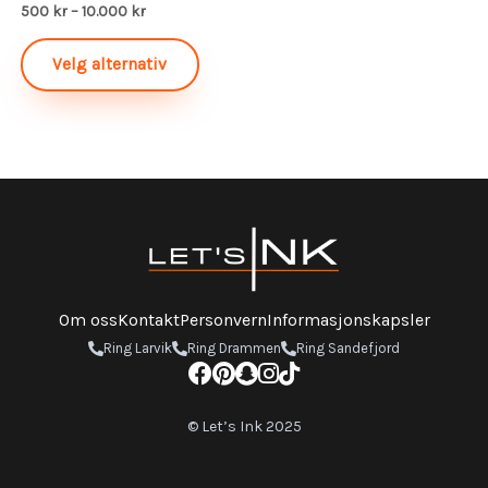
500
kr
–
10.000
kr
Velg alternativ
Om oss
Kontakt
Personvern
Informasjonskapsler
Ring Larvik
Ring Drammen
Ring Sandefjord
© Let’s Ink 2025